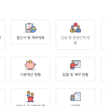
영
결산서 및 재무제표
임원 및 운영인력 현
황
기본재산 현황
입찰 및 계약 현황