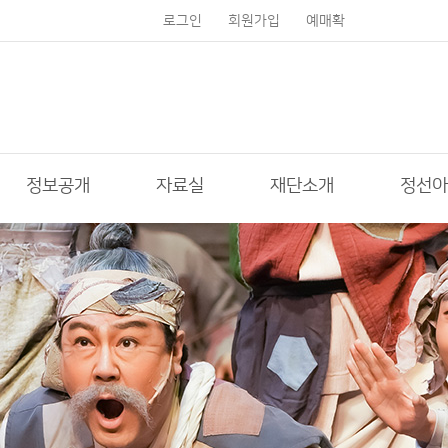
로그인
회원가입
예매확
인
정보공개
자료실
재단소개
정선아