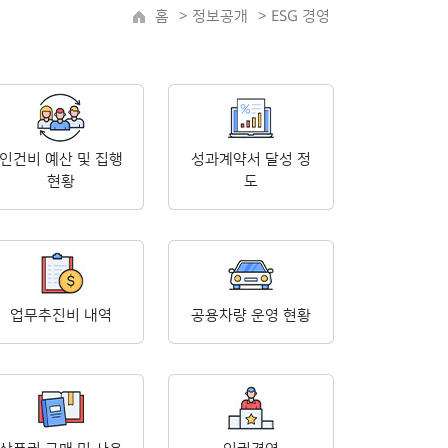
홈
>
정보공개
> ESG 경영
인건비 예산 및 집행
성과계약서 달성 정
현황
도
업무추진비 내역
공용차량 운영 현황