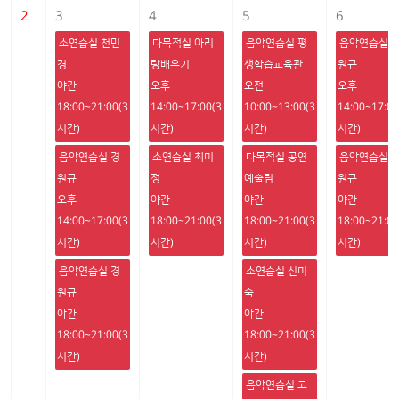
2
3
4
5
6
소연습실 천민
다목적실 아리
음악연습실 평
음악연습실 
경
랑배우기
생학습교육관
원규
야간
오후
오전
오후
18:00~21:00(3
14:00~17:00(3
10:00~13:00(3
14:00~17:00
시간)
시간)
시간)
시간)
음악연습실 경
소연습실 최미
다목적실 공연
음악연습실 
원규
정
예술팀
원규
오후
야간
야간
야간
14:00~17:00(3
18:00~21:00(3
18:00~21:00(3
18:00~21:00
시간)
시간)
시간)
시간)
음악연습실 경
소연습실 신미
원규
숙
야간
야간
18:00~21:00(3
18:00~21:00(3
시간)
시간)
음악연습실 고