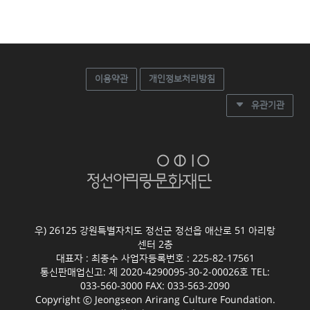
이용약관
개인정보처리방침
유관기관
우) 26125 강원특별자치도 정선군 정선읍 애산로 51 아리랑
센터 2층
대표자 : 최종수 사업자등록번호 : 225-82-17561
통신판매업신고: 제 2020-4290095-30-2-00026호 TEL:
033-560-3000 FAX: 033-563-2090
Copyright ⓒ Jeongseon Arirang Culture Foundation.