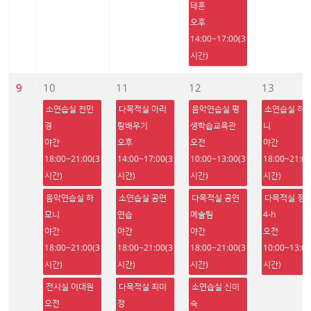
태훈
오후
14:00~17:00(3
시간)
9
10
11
12
13
소연습실 천민
다목적실 아리
음악연습실 평
소연습실 하
경
랑배우기
생학습교육관
니
야간
오후
오전
야간
18:00~21:00(3
14:00~17:00(3
10:00~13:00(3
18:00~21:00
시간)
시간)
시간)
시간)
음악연습실 하
소연습실 공연
다목적실 공연
다목적실 정
모니
연습
예술팀
4-h
야간
야간
야간
오전
18:00~21:00(3
18:00~21:00(3
18:00~21:00(3
10:00~13:00
시간)
시간)
시간)
시간)
전시실 이대원
다목적실 최미
소연습실 신미
오전
정
숙