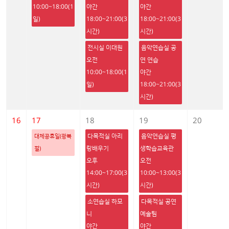
10:00~18:00(1
야간
야간
일)
18:00~21:00(3
18:00~21:00(3
시간)
시간)
전시실 이대원
음악연습실 공
오전
연 연습
10:00~18:00(1
야간
일)
18:00~21:00(3
시간)
16
17
18
19
20
다목적실 아리
음악연습실 평
대체공휴일(광복
랑배우기
생학습교육관
절)
오후
오전
14:00~17:00(3
10:00~13:00(3
시간)
시간)
소연습실 하모
다목적실 공연
니
예술팀
야간
야간