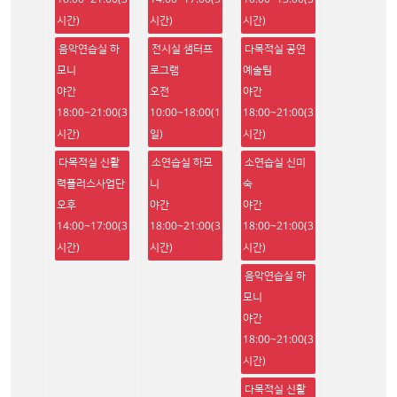
시간)
시간)
시간)
음악연습실 하
전시실 샘터프
다목적실 공연
모니
로그램
예술팀
야간
오전
야간
18:00~21:00(3
10:00~18:00(1
18:00~21:00(3
시간)
일)
시간)
다목적실 신활
소연습실 하모
소연습실 신미
력플러스사업단
니
숙
오후
야간
야간
14:00~17:00(3
18:00~21:00(3
18:00~21:00(3
시간)
시간)
시간)
음악연습실 하
모니
야간
18:00~21:00(3
시간)
다목적실 신활