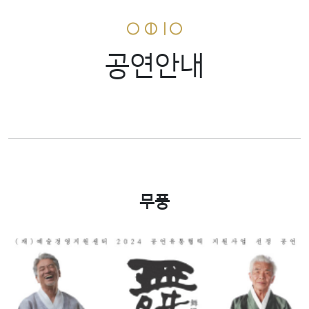
공연안내
무풍