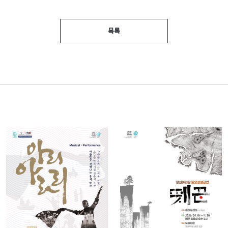
목록
뮤지컬
국악
2026 뮤지컬
정선아리랑토
퍼포먼스 아
요상설공연
리아라리
뗏꾼
2026-03-31 ~
2026-04-04 ~
2026-11-27
2026-11-28