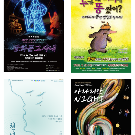
랑센터 기획
공연예술 지
공연 시리즈
역유통 선정
가족특집 어
작 광화문 그
린이 연극 누
사내
가 내머리에
똥 쌌어
2026-06-24 ~
2026-06-24
2026-04-29 ~
2026-04-29
연극
콘서트
정선아리랑
정선군립아리
시범 공연 사
랑예술단 아
업 천년의 물
라리안나이트
길
2025-12-16 ~
2025-12-22 ~
2025-12-16
2025-12-22