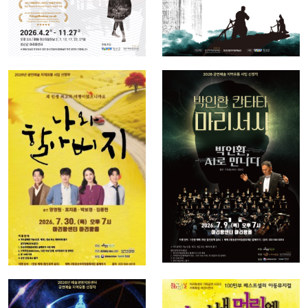
클래식
연극
2026년 예술
2026년 예술
경영지원센터
경영지원센터
공연예술 지
공연예술 지
역유통 선정
역유통 선정
작 박인환 칸
작 나와할아
타타 마리 서
버지
사
2026-07-30 ~
2026-07-09 ~
2026-07-30
2026-07-09
연극
마지막주 수
기타
요일 문화가
2026년 예술
있는 날 아리
경영지원센터