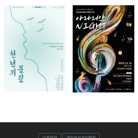
연극
콘서트
정선아리랑
정선군립아리
시범 공연 사
랑예술단 아
업 천년의 물
라리안나이트
길
2025-12-16 ~
2025-12-22 ~
2025-12-16
2025-12-22