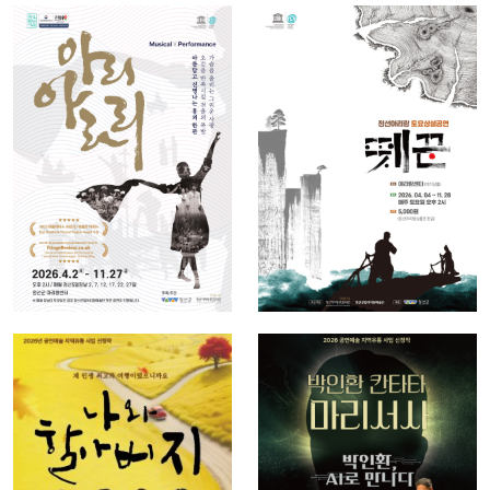
뮤지컬
국악
2026 뮤지컬
정선아리랑토
퍼포먼스 아
요상설공연
리아라리
뗏꾼
2026-03-31 ~
2026-04-04 ~
2026-11-27
2026-11-28
클래식
연극
2026년 예술
2026년 예술
경영지원센터
경영지원센터
공연예술 지
공연예술 지
역유통 선정
역유통 선정
작 박인환 칸
작 나와할아
타타 마리 서
버지
사