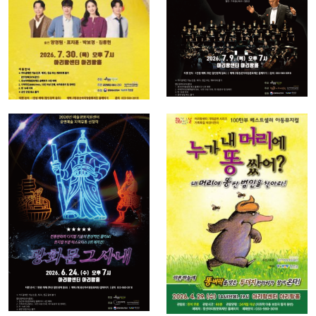
2026-07-30 ~
2026-07-09 ~
2026-07-30
2026-07-09
연극
마지막주 수
기타
요일 문화가
2026년 예술
있는 날 아리
경영지원센터
랑센터 기획
공연예술 지
공연 시리즈
역유통 선정
가족특집 어
작 광화문 그
린이 연극 누
사내
가 내머리에
똥 쌌어
2026-06-24 ~
2026-06-24
2026-04-29 ~
2026-04-29