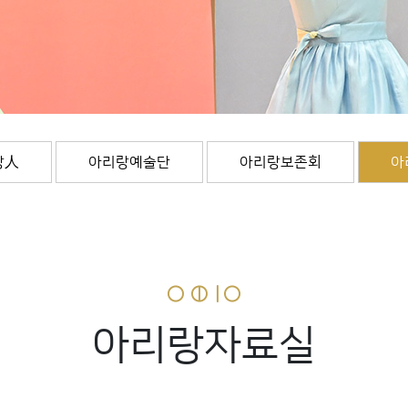
랑人
아리랑예술단
아리랑보존회
아
아리랑자료실