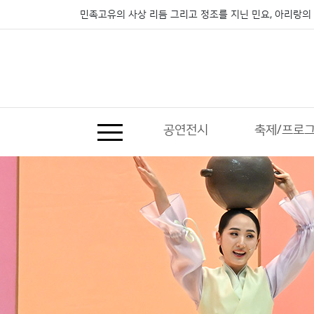
민족고유의 사상 리듬 그리고 정조를 지닌 민요, 아리랑의 
공연전시
축제/프로