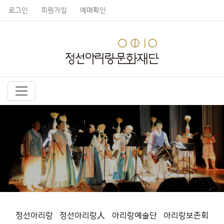
로그인
회원가입
예매확인
정선아리랑
정선아리랑人
아리랑예술단
아리랑보존회