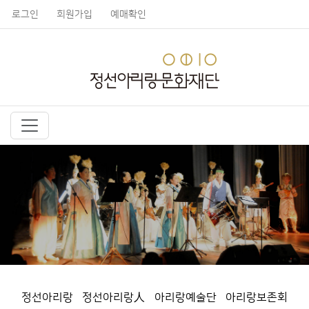
로그인
회원가입
예매확인
정선아리랑
정선아리랑人
아리랑예술단
아리랑보존회