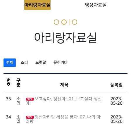
아리랑자료실
영상자료실
아리랑자료실
전체
소리
노랫말
문헌기타
번
구
호
분
제목
등록일
35
소
보고싶다, 정선아!_01_보고싶다 정선
2023-
리
05-26
아!
34
소
정선아리랑 세상을 품다_07_나의 아
2023-
리
05-26
리랑