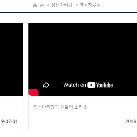
홈
>
정선아리랑
> 영상자료실
정선아리랑극 신들의 소리 5
19-07-01
2019