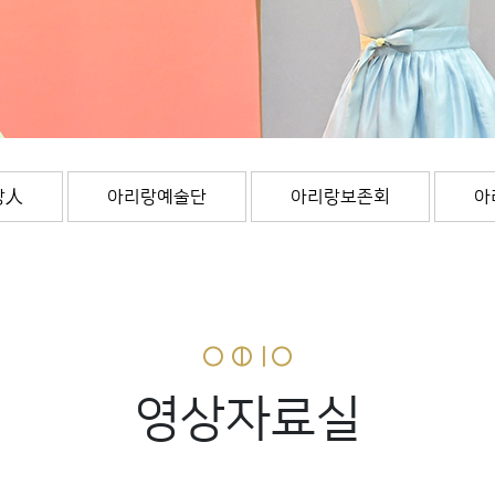
랑人
아리랑예술단
아리랑보존회
아
영상자료실