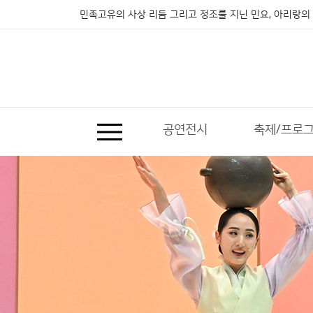
민족고유의 사상 리듬 그리고 정조를 지닌 민요, 아리랑의 
공연전시
축제/프로