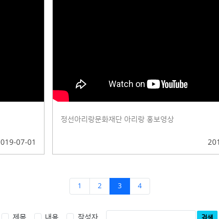
정선아리랑문화재단 아리랑 홍보영상
2019-07-01
20
1
2
3
4
제목
내용
작성자
검색