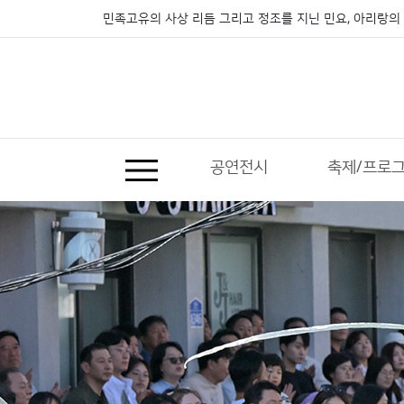
민족고유의 사상 리듬 그리고 정조를 지닌 민요, 아리랑의 
공연전시
축제/프로