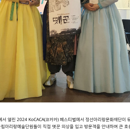
서 열린 2024 KoCACA(코카카) 페스티벌에서 정선아리랑문화재단이 뮤지
립아리랑예술단원들이 직접 뎻꾼 의상을 입고 방문객을 안내하며 큰 호