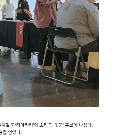
컬 '아리아라리'와 소리극 '뗏꾼' 홍보에 나섰다.
응을 얻었다.