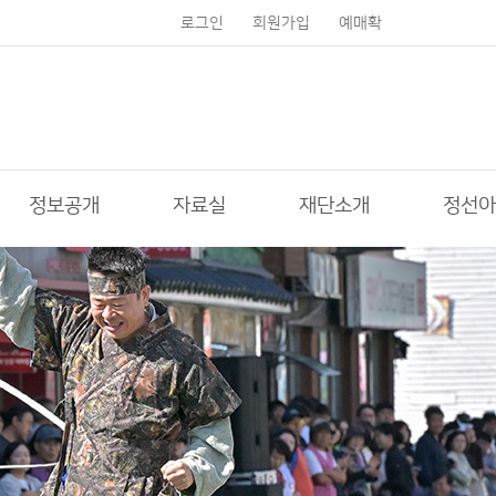
로그인
회원가입
예매확
인
정보공개
자료실
재단소개
정선아