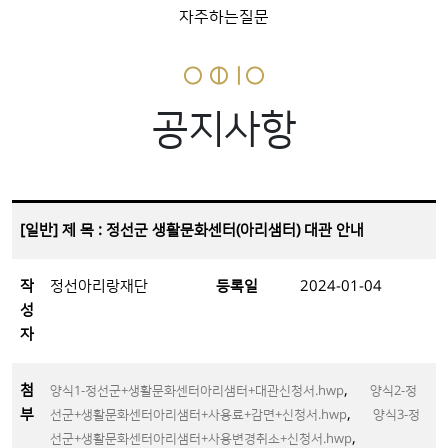
자주하는질문
공지사항
[일반] 제 목 : 정선군 생활문화센터(아리샘터) 대관 안내
작
정선아리랑재단
등록일
2024-01-04
성
자
첨
,
양식1-정선군+생활문화센터아리샘터+대관신청서.hwp
양식2-정
부
,
선군+생활문화센터아리샘터+사용료+감면+신청서.hwp
양식3-정
,
선군+생활문화센터아리샘터+사용변경취소+신청서.hwp