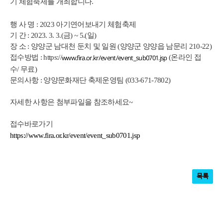
기 체험축제를 개최합니다.
행 사 명
: 2023
아기연어보내기 체험축제
기 간
: 2023. 3. 3.(
금
) ~ 5.(
일
)
장 소
:
양양군 남대천 둔치 및 일원
(
양양군 양양읍 남문리
210-22)
접수방법
: https://
(
온라인 접
www.fira.or.kr/event/event_sub0701.jsp
수
/
무료
)
문의사항
:
양양문화재단 축제운영팀
(033-671-7802)
자세한 사항은 첨부파일을 참조하세요~
접수바로가기
https://www.fira.or.kr/event/event_sub0701.jsp
목록