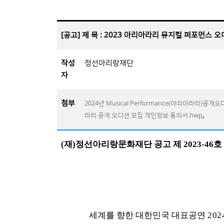
[공고] 제 목 : 2023 아리아라리 뮤지컬 퍼포먼스 
작성
정선아리랑재단
자
첨부
2024년 Musical Performance(아리아라리)공개
,
라리 공개 오디션 모집 개인정보 동의서.hwp
(
재
)
정선아리랑문화재단 공고 제
2023-46
호
세계를 향한 대한민국 대표공연
202