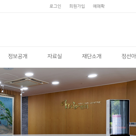
로그인
회원가입
예매확
인
정보공개
자료실
재단소개
정선아