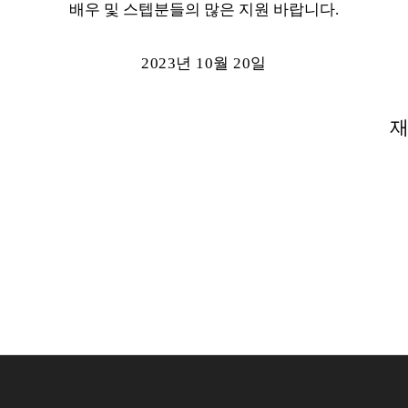
배우 및 스텝분들의 많은 지원 바랍니다
.
2023
년
10
월
20
일
재