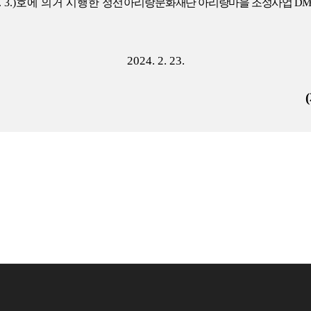
 3.)
호에 의거 시행한
정선
아
리랑문화재단 아리랑마을 조성사업
D
2024. 2. 23.
(