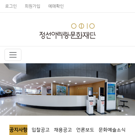
로그인
회원가입
예매확인
공지사항
입찰공고
채용공고
언론보도
문화예술소식