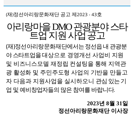
재
정선아리랑문화재단 공고 제
호
(
)
2023 - 43
아리랑마을
DMO
관광분야 스타
트업
지원 사업
공고
재
정선아리랑문화재단
에서는 정선읍 내 관광분
(
)
야 스타트업을
대상으로 경영개선 사업비 지원
및 비즈니스모델 재정립 컨설팅을 통해 지역관
광 활성화 및 주민주도형 사업의 기반을 만들고
자
다음과 지원사업을 실시하오니
관심 있는 기
업 및 예비창업자들의 많은 참여를 바랍니다
.
2023
년
8
월
31
일
정선아리랑문화재단 이사장