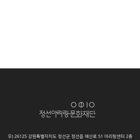
우) 26125 강원특별자치도 정선군 정선읍 애산로 51 아리랑센터 2층