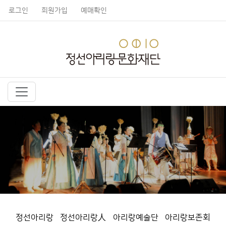
로그인
회원가입
예매확인
정선아리랑
정선아리랑人
아리랑예술단
아리랑보존회