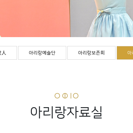
랑人
아리랑예술단
아리랑보존회
아
아리랑자료실