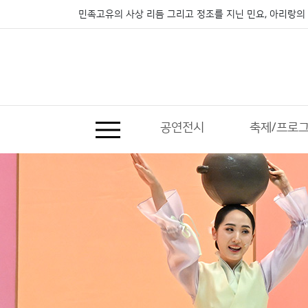
민족고유의 사상 리듬 그리고 정조를 지닌 민요, 아리랑의 
공연전시
축제/프로