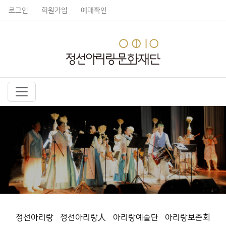
로그인
회원가입
예매확인
정선아리랑
정선아리랑人
아리랑예술단
아리랑보존회