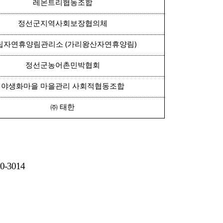
레몬트리협동조합
정선군지역사회보장협의체
립자연휴양림관리소
가리왕산자연휴양림
(
)
정선군농어촌민박협회
야생화마을 마을관리 사회적협동조합
㈜
태한
60-3014