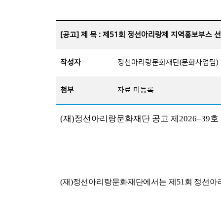
[공고] 제 목 : 제51회 정선아리랑제 지역홍보부스 
작성자
정선아리랑문화재단(문화사업팀)
첨부
자료 미등록
(
재
)
정선아리랑문화재단 공고 제
2026
–39
호
(
재
)
정선아리랑문화재단에서는 제
51
회 정선아
20