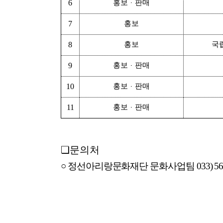
6
홍보
판매
·
7
홍보
8
홍보
국
9
홍보
판매
·
10
홍보
판매
·
11
홍보
판매
·
❏
문의처
○
정선아리랑문화재단 문화사업팀
033) 5