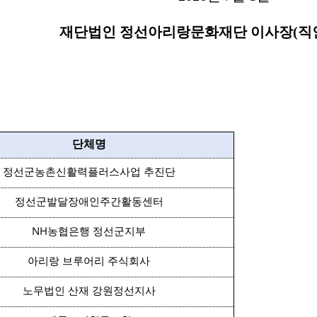
랑문화재단 이사장(직인생
단체명
정선군농촌신활력플러스사업 추진단
정선군발달장애인주간활동센터
농협은행 정선군지부
NH
아리랑 브루어리 주식회사
노무법인 산재 강원정선지사