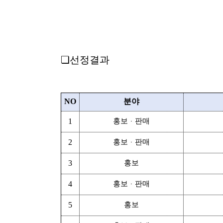
재단법인 정선아리
❏
선정결과
NO
분야
1
홍보
판매
·
2
홍보
판매
·
3
홍보
4
홍보
판매
·
5
홍보