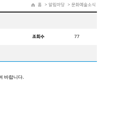
홈
>
알림마당
> 문화예술소식
조회수
77
여 바랍니다.