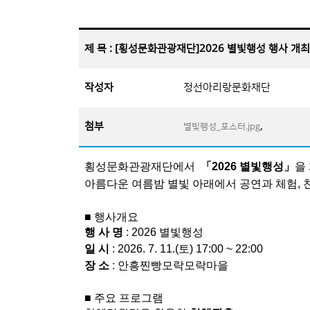
제 목 : [횡성문화관광재단]2026 별빛행성 행사 개
작성자
정선아리랑문화재단
첨부
,
별빛행성_포스터.jpg
횡성문화관광재단에서
「2026 별빛행성」
을
아름다운 여름밤 별빛 아래에서 공연과 체험, 
■ 행사개요
행 사 명
: 2026 별빛행성
일 시
: 2026. 7. 11.(토) 17:00 ~ 22:00
장 소
: 안흥찐빵모락모락마을
■ 주요 프로그램