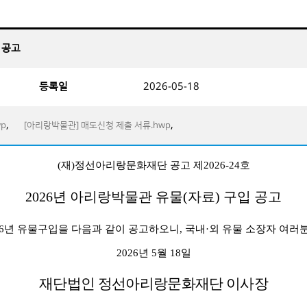
입 공고
등록일
2026-05-18
,
,
p
[아리랑박물관] 매도신청 제출 서류.hwp
(
재
)
정선아리랑문화재단 공고 제
2026-24
호
2026
년 아리랑박물관 유물
(
자료
)
구입 공고
6
년 유물구입을 다음과 같이 공고하오니
,
국내
·
외 유물 소장자 여러
2026
년
5
월
18
일
재단법인 정선아리랑문화재단 이사장