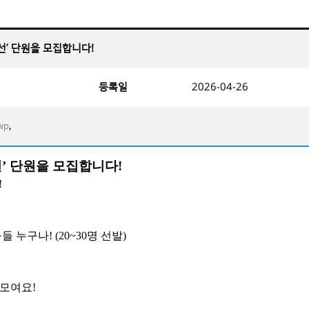
‘정선’ 단원을 모집합니다!
등록일
2026-04-26
,
wp
선
’
단원을 모집합니다
!
!
구들 누구나
! (20~30
명 선발
)
 모여요
!