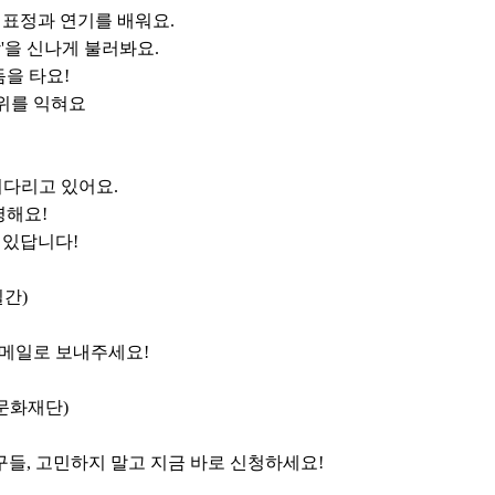
 표정과 연기를 배워요
.
랑
'
을 신나게 불러봐요
.
듬을 타요
!
위를 익혀요
기다리고 있어요
.
영해요
!
 있답니다
!
일간
)
이메일로 보내주세요
!
문화재단
)
구들
,
고민하지 말고 지금 바로 신청하세요
!