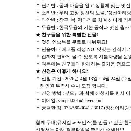
＊
연기반
:
몸과 마음을 열고 상황에 맞는 멋진
＊
소리반
:
우리 고장 정선의 보물
, '
정선아리
＊
타악반
:
장구
,
북
,
꽹과리를 치며 신나게 리
＊
무용반
:
한국무용의 기본 동작과 멋진 춤사
★
친구들을 위한 특별한 선물
!
＊
멋진 연습복을 무료로 나눠줘요
!
＊
연습하다 배고플 걱정
NO!
맛있는 간식이 
＊
집까지 편하게 올 수 있도록 셔틀차량을 운
＊
여름에는 친구들과 함께하는 즐거운 캠프도
★
신청은 어떻게 하나요
?
＊
신청 기간
: 2026
년
4
월
13
일
~ 4
월
24
일
(12
※
인원 부족시 수시 모집
합니다
.
＊
신청 방법
:
부모님과 함께 신청서를 써서 
＊
이메일
: sampak001@naver.com
＊
궁금한 점
: 033-560-3041 / 3017 (
정선아리랑
함께 무대(뮤지컬 퍼포먼스)를 만들고 싶은 친
신청서는 아래 첨부파일을 확인해 주세요
!!!