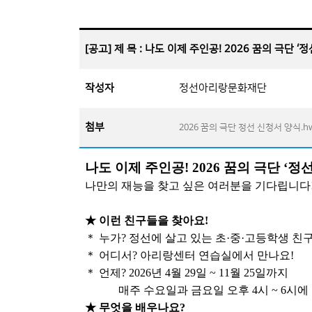
[공고] 제 목 : 나도 이제 주인공! 2026 꿈의 극단 
작성자
정선아리랑문화재단
첨부
2026 꿈의 극단 정선 신청서 양식.h
나도 이제 주인공
! 2026
꿈의 극단
‘
정
나만의 재능을 찾고 싶은 여러분을 기다립니다
★
이런 친구들을 찾아요
!
＊
누가
?
정선에 살고 있는 초
·
중
·
고등학생 친
＊
어디서
?
아리랑센터 연습실에서 만나요
!
＊
언제
? 2026
년
4
월
29
일
~ 11
월
25
일까지
매주 수요일과 금요일 오후
4
시
~ 6
시에
★
무엇을 배우나요
?