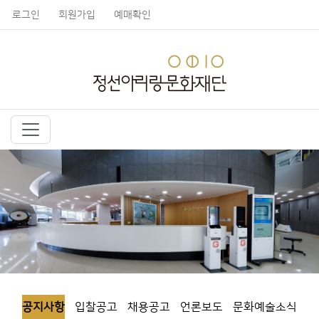
로그인
회원가입
예매확인
공지사항
입찰공고
채용공고
언론보도
문화예술소식