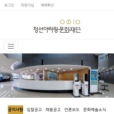
로그인
회원가입
예매확인
공지사항
입찰공고
채용공고
언론보도
문화예술소식