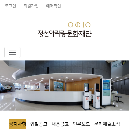
로그인
회원가입
예매확인
공지사항
입찰공고
채용공고
언론보도
문화예술소식