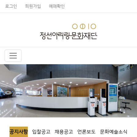
로그인
회원가입
예매확인
공지사항
입찰공고
채용공고
언론보도
문화예술소식