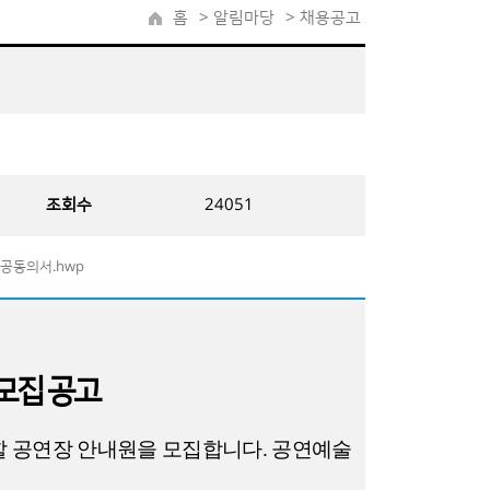
홈
>
알림마당
> 채용공고
조회수
24051
제공동의서.hwp
모집 공고
할 공연장 안내원을 모집합니다
.
공연예술