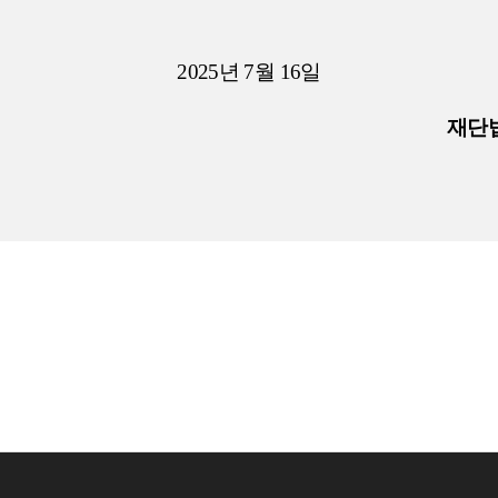
2025
년
7
월
16
일
재단