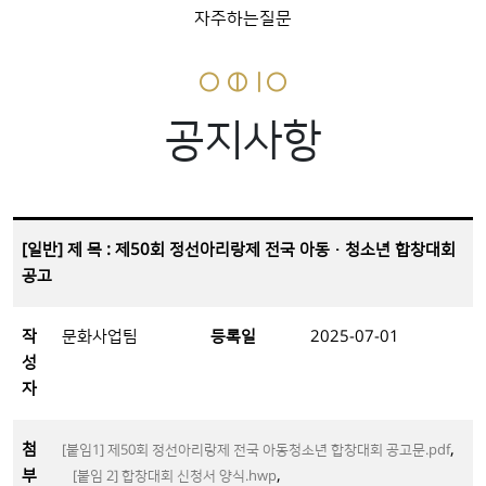
자주하는질문
공지사항
[일반] 제 목 : 제50회 정선아리랑제 전국 아동·청소년 합창대회
공고
작
문화사업팀
등록일
2025-07-01
성
자
첨
,
[붙임1] 제50회 정선아리랑제 전국 아동청소년 합창대회 공고문.pdf
부
,
[붙임 2] 합창대회 신청서 양식.hwp