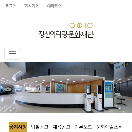
로그인
회원가입
예매확인
공지사항
입찰공고
채용공고
언론보도
문화예술소식