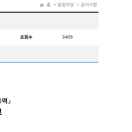
홈
>
알림마당
> 공지사항
조회수
3409
용역
」
고