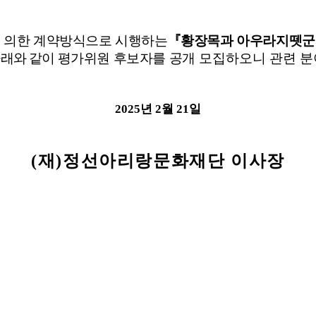
 의한 계약방식으로 시행하는
『
황장목과 아우라지뗏군
아래와
같이 평가
위원 후보자를 공개
모집하오니 관련 분
2025
년
2
월
21
일
(
재
)
정선아리랑문화재단 이사장