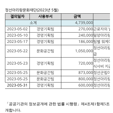
정선아리랑문화재단(2023년 5월)
결의일자
사용부서
금액
소계
4,739,000
2023-05-02
경영기획팀
270,000
근로자의 날
2023-05-10
경영기획팀
240,000
밀양아리랑대
2023-05-17
경영기획팀
186,000
팀별 워케이
정선아리랑 
2023-05-22
문화공간팀
1,050,000
급
정선아리랑 
2023-05-23
경영기획팀
720,000
식사비 지급
2023-05-25
문화공간팀
873,000
정선군립아리
2023-05-25
문화공간팀
800,000
정선아리랑 
2023-05-31
경영기획팀
600,000
정선아리랑 
「
공공기관의 정보공개에 관한 법률 시행령
」
제
4
조제
1
항제
5
조 
개합니다
.