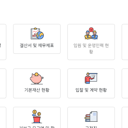
영
결산서 및 재무제표
임원 및 운영인력 현
황
기본재산 현황
입찰 및 계약 현황