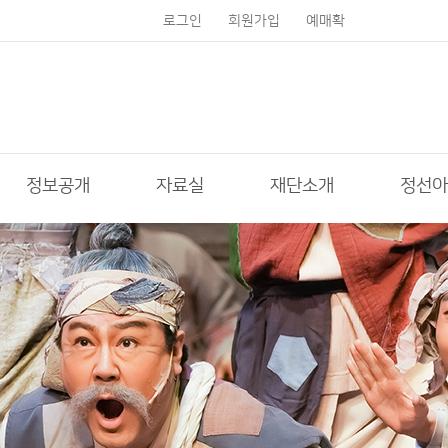
로그인
회원가입
예매확
인
정보공개
자료실
재단소개
정선아