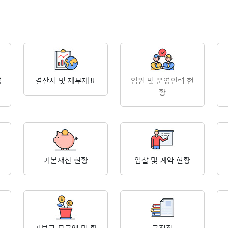
영
결산서 및 재무제표
임원 및 운영인력 현
황
기본재산 현황
입찰 및 계약 현황