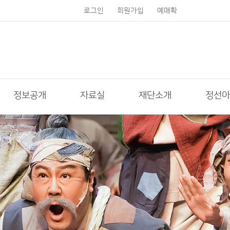
로그인
회원가입
예매확
인
정보공개
자료실
재단소개
정선아