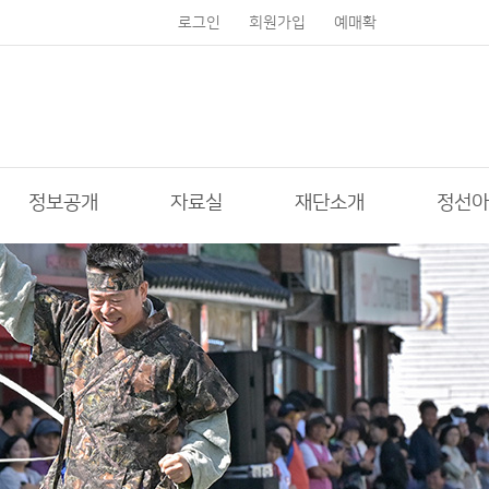
로그인
회원가입
예매확
인
정보공개
자료실
재단소개
정선아