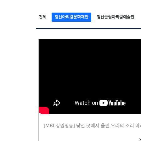
전체
정선아리랑문화재단
정선군립아리랑예술단
[MBC강원영동] 낯선 곳에서 울린 우리의 소리 아리랑