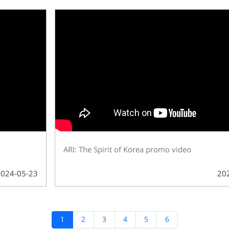
ARI: The Spirit of Korea promo video
2024-05-23
20
1
2
3
4
5
6