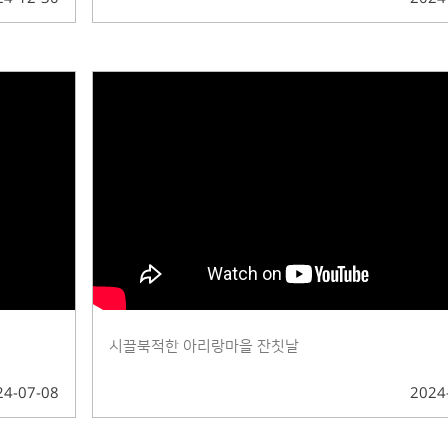
시끌북적한 아리랑마을 잔칫날
24-07-08
2024