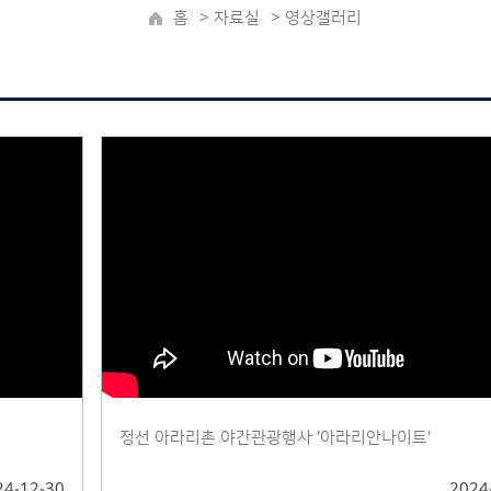
홈
>
자료실
> 영상갤러리
정선 아라리촌 야간관광행사 '아라리안나이트'
24-12-30
2024