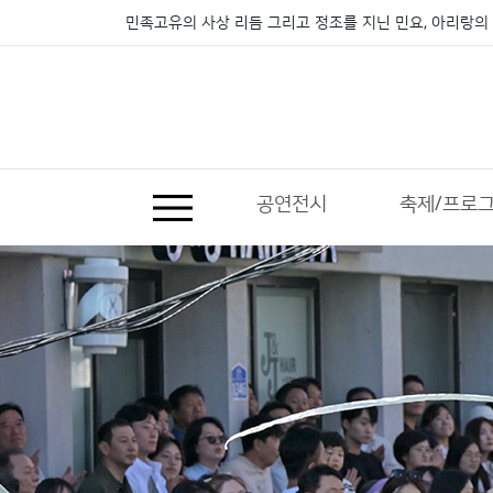
민족고유의 사상 리듬 그리고 정조를 지닌 민요, 아리랑의 
공연전시
축제/프로