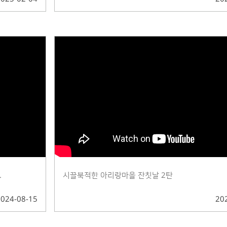
.
시끌북적한 아리랑마을 잔칫날 2탄
2024-08-15
20