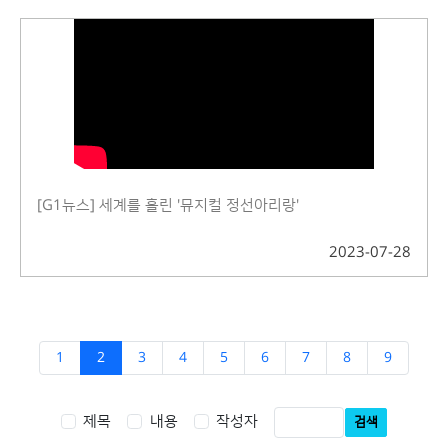
[G1뉴스] 세계를 홀린 '뮤지컬 정선아리랑'
2023-07-28
1
2
3
4
5
6
7
8
9
제목
내용
작성자
검색