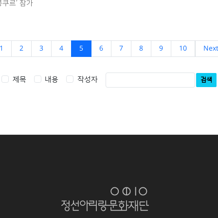
콩쿠르’ 참가
1
2
3
4
5
6
7
8
9
10
Nex
제목
내용
작성자
검색