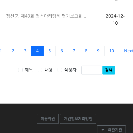
정선군, 제49회 정선아리랑제 평가보고회 ..
2024-12-
10
1
2
3
4
5
6
7
8
9
10
Nex
제목
내용
작성자
검색
이용약관
개인정보처리방침
유관기관