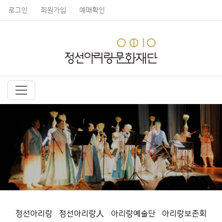
로그인
회원가입
예매확인
정선아리랑
정선아리랑人
아리랑예술단
아리랑보존회