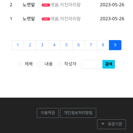
2
노랫말
엮음.자진아리랑
2023-05-26
1
노랫말
엮음.자진아리랑
2023-05-26
1
2
3
4
5
6
7
8
9
제목
내용
작성자
검색
이용약관
개인정보처리방침
유관기관