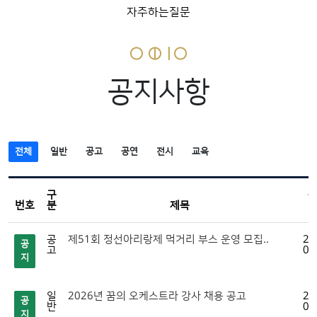
자주하는질문
공지사항
전체
일반
공고
공연
전시
교육
구
번호
분
제목
공
제51회 정선아리랑제 먹거리 부스 운영 모집..
20
공
고
07
지
일
2026년 꿈의 오케스트라 강사 채용 공고
20
공
반
07
지