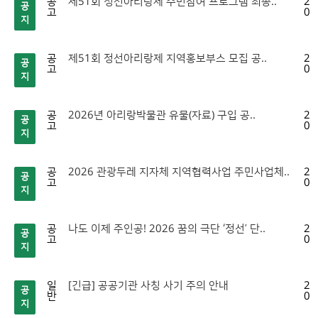
공
제51회 정선아리랑제 주민참여 프로그램 최종..
20
공
고
06
지
공
제51회 정선아리랑제 지역홍보부스 모집 공..
20
공
고
06
지
공
2026년 아리랑박물관 유물(자료) 구입 공..
20
공
고
05
지
공
2026 관광두레 지자체 지역협력사업 주민사업체..
20
공
고
05
지
공
나도 이제 주인공! 2026 꿈의 극단 ‘정선’ 단..
20
공
고
04
지
일
[긴급] 공공기관 사칭 사기 주의 안내
20
공
반
04
지