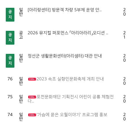
일
[아리랑센터] 방문객 차량 5부제 운영 안..
20
공
반
04
지
공
2026 뮤지컬 퍼포먼스 「아리아라리」오디션 ..
20
공
고
10
지
일
정선군 생활문화센터(아리샘터) 대관 안내
20
공
반
01
지
76
일
2023 속초 실향민문화축제 개최 안내
20
반
05
75
일
포천문화재단 기획전시 어린이 공룡 체험전
20
반
05
다..
74
일
'가슴에 묻은 오월이야기' 프로그램 홍보
20
반
05