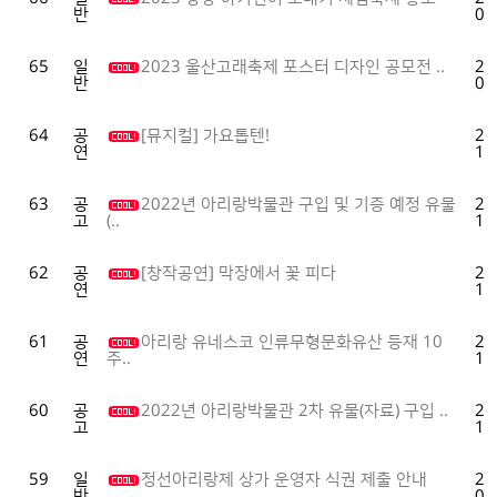
반
02
65
일
2023 울산고래축제 포스터 디자인 공모전 ..
20
반
01
64
공
[뮤지컬] 가요톱텐!
20
연
12
63
공
2022년 아리랑박물관 구입 및 기증 예정 유물
20
고
11
(..
62
공
[창작공연] 막장에서 꽃 피다
20
연
11
61
공
아리랑 유네스코 인류무형문화유산 등재 10
20
연
11
주..
60
공
2022년 아리랑박물관 2차 유물(자료) 구입 ..
20
고
10
59
일
정선아리랑제 상가 운영자 식권 제출 안내
20
반
09