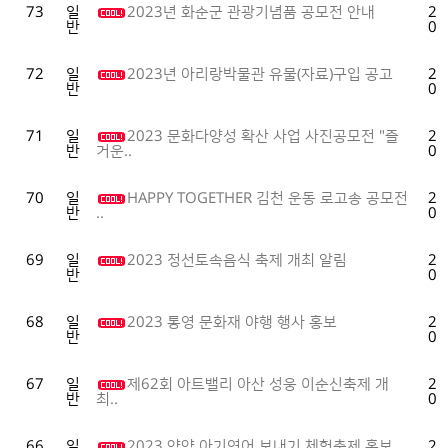
73
일
2023년 화순군 관광기념품 공모전 안내
20
반
05
72
일
2023년 아리랑박물관 유물(자료)구입 공고
20
반
04
71
일
2023 문화다양성 확산 사업 사진공모전 "즐
20
반
04
거운..
70
일
HAPPY TOGETHER 김천 운동 로고송 공모전
20
반
04
..
69
일
2023 정선토속음식 축제 개최 알림
20
반
04
68
일
2023 통영 문화재 야행 행사 홍보
20
반
04
67
일
제62회 아트밸리 아산 성웅 이순신축제 개
20
반
03
최..
66
일
2023 양양 아기연어 보내기 체험축제 홍보
20