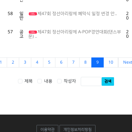
58
일
제47회 정선아리랑제 폐막식 일정 변경 안..
20
반
09
57
공
제47회 정선아리랑제 A-POP경연대회(댄스부
20
고
09
문) ..
1
2
3
4
5
6
7
8
9
10
Nex
제목
내용
작성자
검색
이용약관
개인정보처리방침