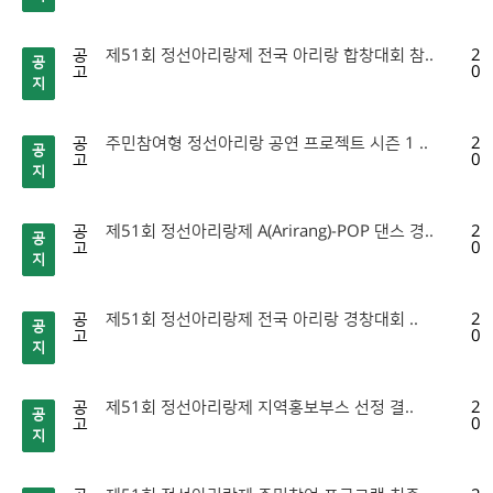
공
제51회 정선아리랑제 전국 아리랑 합창대회 참..
20
공
고
07
지
공
주민참여형 정선아리랑 공연 프로젝트 시즌 1 ..
20
공
고
07
지
공
제51회 정선아리랑제 A(Arirang)-POP 댄스 경..
20
공
고
07
지
공
제51회 정선아리랑제 전국 아리랑 경창대회 ..
20
공
고
07
지
공
제51회 정선아리랑제 지역홍보부스 선정 결..
20
공
고
07
지