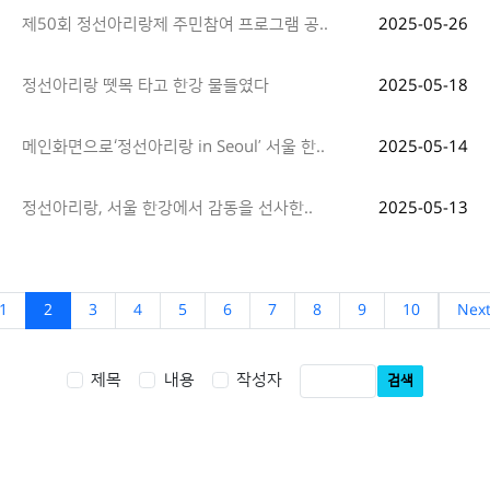
제50회 정선아리랑제 주민참여 프로그램 공..
2025-05-26
정선아리랑 뗏목 타고 한강 물들였다
2025-05-18
메인화면으로‘정선아리랑 in Seoul’ 서울 한..
2025-05-14
정선아리랑, 서울 한강에서 감동을 선사한..
2025-05-13
1
2
3
4
5
6
7
8
9
10
Nex
제목
내용
작성자
검색