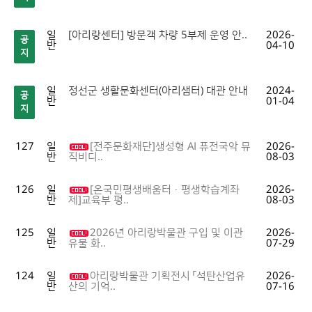
일
[아리랑센터] 방문객 차량 5부제 운영 안..
2026-
공
반
04-10
지
일
정선군 생활문화센터(아리샘터) 대관 안내
2024-
공
반
01-04
지
127
일
[전주문화재단]생성형 AI 퓨전국악 뮤
2026-
반
08-03
직비디..
126
일
[온국민평생배움터·평생학습계좌
2026-
반
08-03
제]교육부 평..
125
일
2026년 아리랑박물관 구입 및 이관
2026-
반
07-29
유물 화..
124
일
아리랑박물관 기획전시 「석탄산업유
2026-
반
07-16
산의 기억..