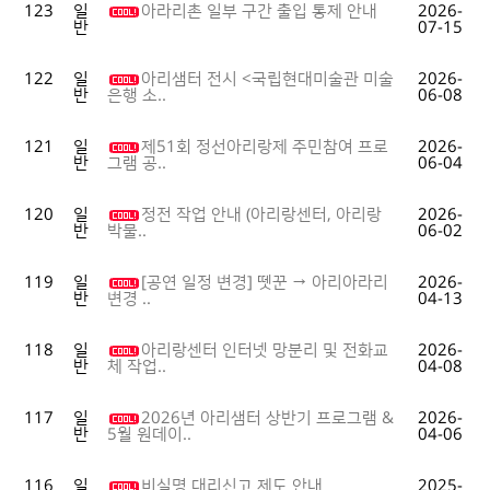
123
일
아라리촌 일부 구간 출입 통제 안내
2026-
반
07-15
122
일
아리샘터 전시 <국립현대미술관 미술
2026-
반
06-08
은행 소..
121
일
제51회 정선아리랑제 주민참여 프로
2026-
반
06-04
그램 공..
120
일
정전 작업 안내 (아리랑센터, 아리랑
2026-
반
06-02
박물..
119
일
[공연 일정 변경] 뗏꾼 → 아리아라리
2026-
반
04-13
변경 ..
118
일
아리랑센터 인터넷 망분리 및 전화교
2026-
반
04-08
체 작업..
117
일
2026년 아리샘터 상반기 프로그램 &
2026-
반
04-06
5월 원데이..
116
일
비실명 대리신고 제도 안내
2025-