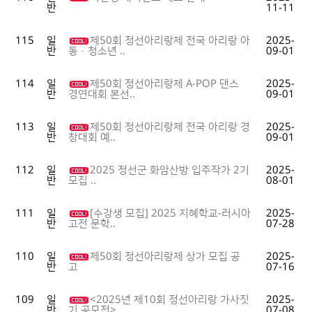
반
11-11
115
일
제50회 정선아리랑제 전국 아리랑 아
2025-
반
09-01
동·청소년 ..
114
일
제50회 정선아리랑제 A-POP 댄스
2025-
반
09-01
경연대회 본선..
113
일
제50회 정선아리랑제 전국 아리랑 경
2025-
반
09-01
창대회 예..
112
일
2025 정선군 화암산방 입주작가 2기
2025-
반
08-01
모집 ..
111
일
[수강생 모집] 2025 지혜학교-러시아
2025-
반
07-28
고전 문학..
110
일
제50회 정선아리랑제 상가 모집 공
2025-
반
07-16
고
109
일
<2025년 제10회 정선아리랑 가사짓
2025-
반
07-08
기 공모전>..