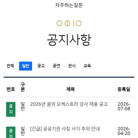
자주하는질문
공지사항
전체
일반
공고
공연
전시
교육
구
번호
분
제목
등록일
일
2026년 꿈의 오케스트라 강사 채용 공고
2026-
공
반
07-08
지
일
[긴급] 공공기관 사칭 사기 주의 안내
2026-
공
반
04-20
지