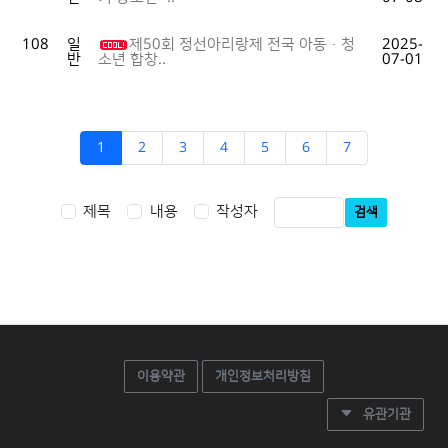
108
일
제50회 정선아리랑제 전국 아동·청
2025-
반
07-01
소년 합창..
1
2
3
4
5
6
7
제목
내용
작성자
검색
이용약관
개인정보처리방침
유관기관