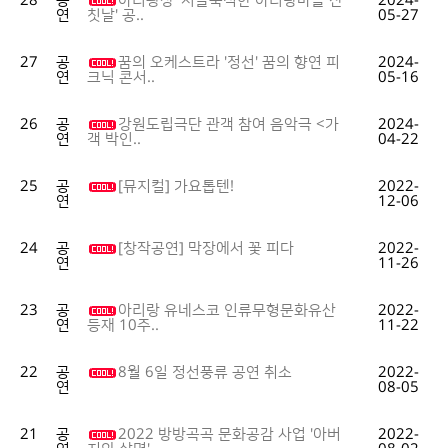
28
공
아리광장 '시끌북적한 아리랑마을 잔
2024-
연
05-27
칫날' 공..
27
공
꿈의 오케스트라 '정선' 꿈의 향연 피
2024-
연
05-16
크닉 콘서..
26
공
강원도립극단 관객 참여 음악극 <가
2024-
연
04-22
객 박인..
25
공
[뮤지컬] 가요톱텐!
2022-
연
12-06
24
공
[창작공연] 막장에서 꽃 피다
2022-
연
11-26
23
공
아리랑 유네스코 인류무형문화유산
2022-
연
11-22
등재 10주..
22
공
8월 6일 정선풍류 공연 취소
2022-
연
08-05
21
공
2022 방방곡곡 문화공감 사업 '아버
2022-