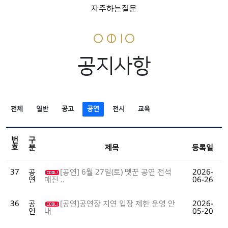
자주하는질문
공지사항
전체
일반
공고
공연
전시
교육
번
구
호
분
제목
등록일
37
공
[공연] 6월 27일(토) 뗏꾼 공연 전석
2026-
연
06-26
매진 ..
36
공
[공연]공연장 지연 입장 제한 운영 안
2026-
연
05-20
내