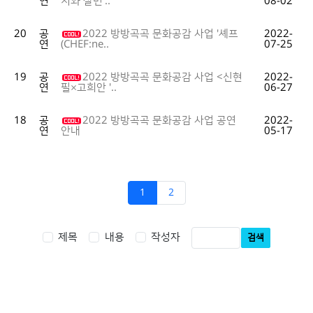
연
08-02
지와 살면'..
20
공
2022 방방곡곡 문화공감 사업 '셰프
2022-
연
07-25
(CHEF:ne..
19
공
2022 방방곡곡 문화공감 사업 <신현
2022-
연
06-27
필×고희안 '..
18
공
2022 방방곡곡 문화공감 사업 공연
2022-
연
05-17
안내
1
2
제목
내용
작성자
검색