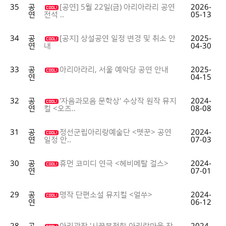
35
공
[공연] 5월 22일(금) 아리아라리 공연
2026-
연
05-13
전석 ..
34
공
[공지] 상설공연 일정 변경 및 취소 안
2025-
연
04-30
내
33
공
아리아라리, 서울 예악당 공연 안내
2025-
연
04-15
32
공
'자음과모음 문학상' 수상작 원작 뮤지
2024-
연
08-08
컬 <오즈..
31
공
정선군립아리랑예술단 <뗏꾼> 공연
2024-
연
07-03
일정 안..
30
공
휴먼 코미디 연극 <헤비메탈 걸스>
2024-
연
07-01
29
공
명작 단편소설 뮤지컬 <얼쑤>
2024-
연
06-12