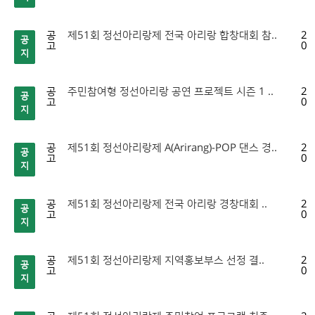
공
제51회 정선아리랑제 전국 아리랑 합창대회 참..
20
공
고
07
지
공
주민참여형 정선아리랑 공연 프로젝트 시즌 1 ..
20
공
고
07
지
공
제51회 정선아리랑제 A(Arirang)-POP 댄스 경..
20
공
고
07
지
공
제51회 정선아리랑제 전국 아리랑 경창대회 ..
20
공
고
07
지
공
제51회 정선아리랑제 지역홍보부스 선정 결..
20
공
고
07
지