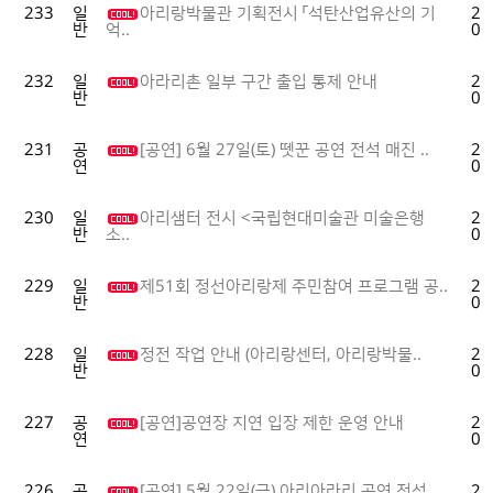
233
일
아리랑박물관 기획전시 「석탄산업유산의 기
20
반
07
억..
232
일
아라리촌 일부 구간 출입 통제 안내
20
반
07
231
공
[공연] 6월 27일(토) 뗏꾼 공연 전석 매진 ..
20
연
06
230
일
아리샘터 전시 <국립현대미술관 미술은행
20
반
06
소..
229
일
제51회 정선아리랑제 주민참여 프로그램 공..
20
반
06
228
일
정전 작업 안내 (아리랑센터, 아리랑박물..
20
반
06
227
공
[공연]공연장 지연 입장 제한 운영 안내
20
연
05
226
공
[공연] 5월 22일(금) 아리아라리 공연 전석 ..
20