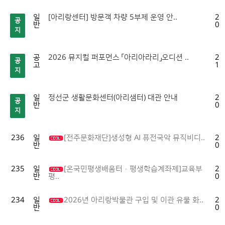
일
[아리랑센터] 방문객 차량 5부제 운영 안..
20
공
반
04
지
공
2026 뮤지컬 퍼포먼스 「아리아라리」오디션 ..
20
공
고
10
지
일
정선군 생활문화센터(아리샘터) 대관 안내
20
공
반
01
지
236
일
[전주문화재단]생성형 AI 퓨전국악 뮤직비디..
20
반
08
235
일
[온국민평생배움터·평생학습계좌제]교육부
20
반
08
평..
234
일
2026년 아리랑박물관 구입 및 이관 유물 화..
20
반
07