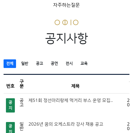
자주하는질문
공지사항
전체
일반
공고
공연
전시
교육
구
번호
분
제목
공
제51회 정선아리랑제 먹거리 부스 운영 모집..
20
공
고
07
지
일
2026년 꿈의 오케스트라 강사 채용 공고
20
공
반
07
지