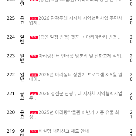
연
05
225
공
2026 관광두레 지자체 지역협력사업 주민사
20
고
04
업체..
224
일
[공연 일정 변경] 뗏꾼 → 아리아라리 변경 ..
20
반
04
223
일
아리랑센터 인터넷 망분리 및 전화교체 작업..
20
반
04
222
일
2026년 아리샘터 상반기 프로그램 & 5월 원
20
반
04
데이..
221
공
2026 정선군 관광두레 지자체 지역협력사업
20
고
03
주..
220
공
2025년 아리랑박물관 하반기 기증 유물 화
20
고
11
상..
219
일
비실명 대리신고 제도 안내
20
반
11