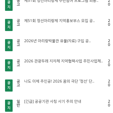
공
제51회 정선아리랑제 주민참여 프로그램 최종..
20
공
고
06
지
공
제51회 정선아리랑제 지역홍보부스 모집 공..
20
공
고
06
지
공
2026년 아리랑박물관 유물(자료) 구입 공..
20
공
고
05
지
공
2026 관광두레 지자체 지역협력사업 주민사업체..
20
공
고
05
지
공
나도 이제 주인공! 2026 꿈의 극단 ‘정선’ 단..
20
공
고
04
지
일
[긴급] 공공기관 사칭 사기 주의 안내
20
공
반
04
지