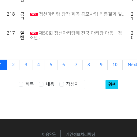
218
공
정선아리랑 창작 희곡 공모사업 최종결과 발..
20
고
10
217
일
제50회 정선아리랑제 전국 아리랑 아동·청
20
반
09
소년 ..
1
2
3
4
5
6
7
8
9
10
Nex
제목
내용
작성자
검색
이용약관
개인정보처리방침