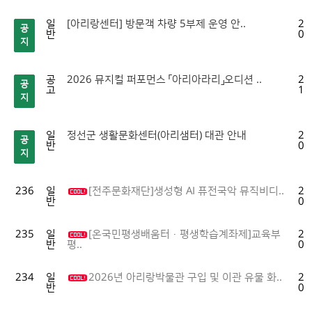
일
[아리랑센터] 방문객 차량 5부제 운영 안..
20
공
반
04
지
공
2026 뮤지컬 퍼포먼스 「아리아라리」오디션 ..
20
공
고
10
지
일
정선군 생활문화센터(아리샘터) 대관 안내
20
공
반
01
지
236
일
[전주문화재단]생성형 AI 퓨전국악 뮤직비디..
20
반
08
235
일
[온국민평생배움터·평생학습계좌제]교육부
20
반
08
평..
234
일
2026년 아리랑박물관 구입 및 이관 유물 화..
20
반
07