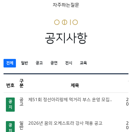
자주하는질문
공지사항
전체
일반
공고
공연
전시
교육
구
번호
분
제목
공
제51회 정선아리랑제 먹거리 부스 운영 모집..
20
공
고
07
지
일
2026년 꿈의 오케스트라 강사 채용 공고
20
공
반
07
지