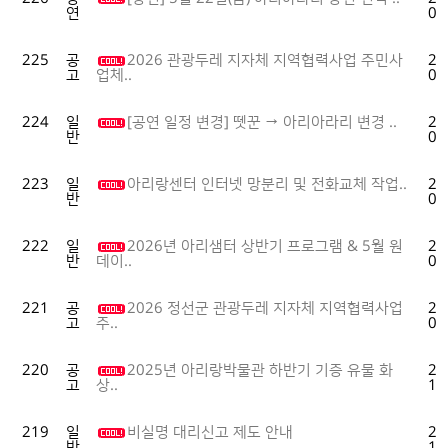
연
05
225
공
2026 관광두레 지자체 지역협력사업 주민사
20
고
04
업체..
224
일
[공연 일정 변경] 뗏꾼 → 아리아라리 변경 ..
20
반
04
223
일
아리랑센터 인터넷 망분리 및 전화교체 작업..
20
반
04
222
일
2026년 아리샘터 상반기 프로그램 & 5월 원
20
반
04
데이..
221
공
2026 정선군 관광두레 지자체 지역협력사업
20
고
03
주..
220
공
2025년 아리랑박물관 하반기 기증 유물 화
20
고
11
상..
219
일
비실명 대리신고 제도 안내
20
반
11