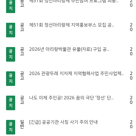
공
제51회 정선아리랑제 주민참여 프로그램 최종..
20
공
고
06
지
공
제51회 정선아리랑제 지역홍보부스 모집 공..
20
공
고
06
지
공
2026년 아리랑박물관 유물(자료) 구입 공..
20
공
고
05
지
공
2026 관광두레 지자체 지역협력사업 주민사업체..
20
공
고
05
지
공
나도 이제 주인공! 2026 꿈의 극단 ‘정선’ 단..
20
공
고
04
지
일
[긴급] 공공기관 사칭 사기 주의 안내
20
공
반
04
지