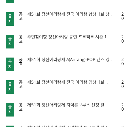
공
제51회 정선아리랑제 전국 아리랑 합창대회 참..
20
공
고
07
지
공
주민참여형 정선아리랑 공연 프로젝트 시즌 1 ..
20
공
고
07
지
공
제51회 정선아리랑제 A(Arirang)-POP 댄스 경..
20
공
고
07
지
공
제51회 정선아리랑제 전국 아리랑 경창대회 ..
20
공
고
07
지
공
제51회 정선아리랑제 지역홍보부스 선정 결..
20
공
고
07
지