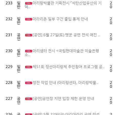
233
일
아리랑박물관 기획전시 「석탄산업유산의 기
20
반
07
억..
232
일
아라리촌 일부 구간 출입 통제 안내
20
반
07
231
공
[공연] 6월 27일(토) 뗏꾼 공연 전석 매진 ..
20
연
06
230
일
아리샘터 전시 <국립현대미술관 미술은행
20
반
06
소..
229
일
제51회 정선아리랑제 주민참여 프로그램 공..
20
반
06
228
일
정전 작업 안내 (아리랑센터, 아리랑박물..
20
반
06
227
공
[공연]공연장 지연 입장 제한 운영 안내
20
연
05
226
공
[공연] 5월 22일(금) 아리아라리 공연 전석 ..
20