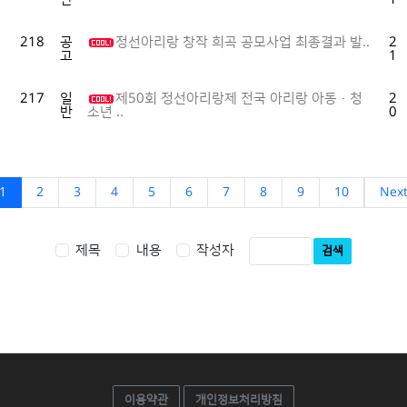
218
공
정선아리랑 창작 희곡 공모사업 최종결과 발..
20
고
10
217
일
제50회 정선아리랑제 전국 아리랑 아동·청
20
반
09
소년 ..
1
2
3
4
5
6
7
8
9
10
Nex
제목
내용
작성자
검색
이용약관
개인정보처리방침