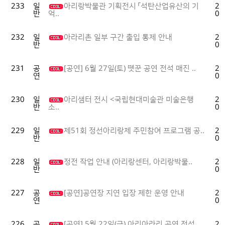
233
일
아리랑박물관 기획전시 「석탄산업유산의 기
20
반
07
억..
232
일
아라리촌 일부 구간 출입 통제 안내
20
반
07
231
공
[공연] 6월 27일(토) 뗏꾼 공연 전석 매진 ..
20
연
06
230
일
아리샘터 전시 <국립현대미술관 미술은행
20
반
06
소..
229
일
제51회 정선아리랑제 주민참여 프로그램 공..
20
반
06
228
일
정전 작업 안내 (아리랑센터, 아리랑박물..
20
반
06
227
공
[공연]공연장 지연 입장 제한 운영 안내
20
연
05
226
공
[공연] 5월 22일(금) 아리아라리 공연 전석 ..
20