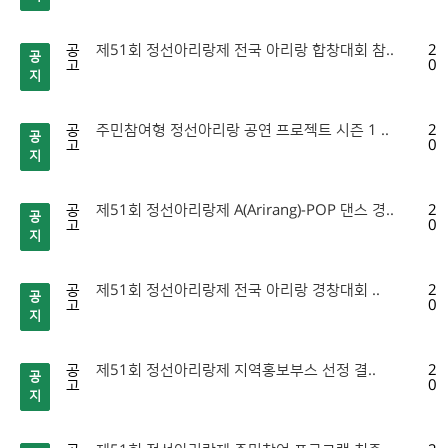
공
제51회 정선아리랑제 전국 아리랑 합창대회 참..
20
공
고
07
지
공
주민참여형 정선아리랑 공연 프로젝트 시즌 1 ..
20
공
고
07
지
공
제51회 정선아리랑제 A(Arirang)-POP 댄스 경..
20
공
고
07
지
공
제51회 정선아리랑제 전국 아리랑 경창대회 ..
20
공
고
07
지
공
제51회 정선아리랑제 지역홍보부스 선정 결..
20
공
고
07
지