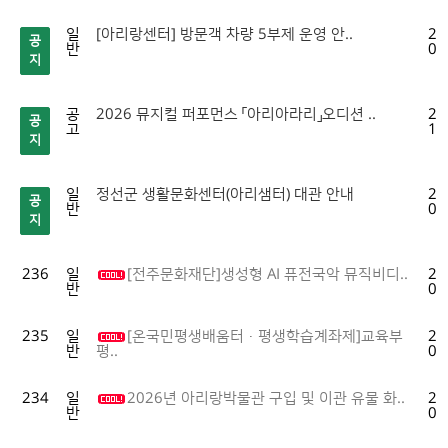
일
[아리랑센터] 방문객 차량 5부제 운영 안..
20
공
반
04
지
공
2026 뮤지컬 퍼포먼스 「아리아라리」오디션 ..
20
공
고
10
지
일
정선군 생활문화센터(아리샘터) 대관 안내
20
공
반
01
지
236
일
[전주문화재단]생성형 AI 퓨전국악 뮤직비디..
20
반
08
235
일
[온국민평생배움터·평생학습계좌제]교육부
20
반
08
평..
234
일
2026년 아리랑박물관 구입 및 이관 유물 화..
20
반
07