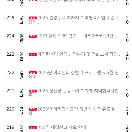
연
05
225
공
2026 관광두레 지자체 지역협력사업 주민사
20
고
04
업체..
224
일
[공연 일정 변경] 뗏꾼 → 아리아라리 변경 ..
20
반
04
223
일
아리랑센터 인터넷 망분리 및 전화교체 작업..
20
반
04
222
일
2026년 아리샘터 상반기 프로그램 & 5월 원
20
반
04
데이..
221
공
2026 정선군 관광두레 지자체 지역협력사업
20
고
03
주..
220
공
2025년 아리랑박물관 하반기 기증 유물 화
20
고
11
상..
219
일
비실명 대리신고 제도 안내
20
반
11