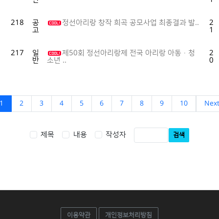
218
공
정선아리랑 창작 희곡 공모사업 최종결과 발..
20
고
10
217
일
제50회 정선아리랑제 전국 아리랑 아동·청
20
반
09
소년 ..
1
2
3
4
5
6
7
8
9
10
Nex
제목
내용
작성자
검색
이용약관
개인정보처리방침