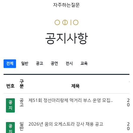
자주하는질문
공지사항
전체
일반
공고
공연
전시
교육
구
번호
분
제목
공
제51회 정선아리랑제 먹거리 부스 운영 모집..
20
공
고
07
지
일
2026년 꿈의 오케스트라 강사 채용 공고
20
공
반
07
지