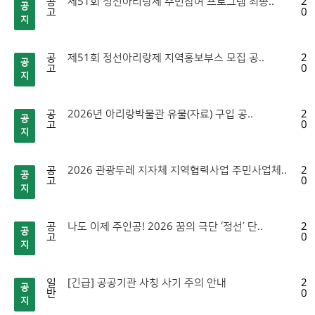
공
제51회 정선아리랑제 주민참여 프로그램 최종..
20
공
고
06
지
공
제51회 정선아리랑제 지역홍보부스 모집 공..
20
공
고
06
지
공
2026년 아리랑박물관 유물(자료) 구입 공..
20
공
고
05
지
공
2026 관광두레 지자체 지역협력사업 주민사업체..
20
공
고
05
지
공
나도 이제 주인공! 2026 꿈의 극단 ‘정선’ 단..
20
공
고
04
지
일
[긴급] 공공기관 사칭 사기 주의 안내
20
공
반
04
지